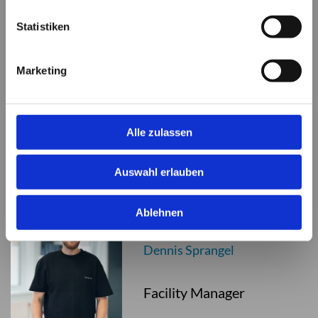
Statistiken
Fabian Gidom
Marketing
Auszubildender
Alle zulassen
Auswahl erlauben
Ablehnen
Dennis Sprangel
Facility Manager